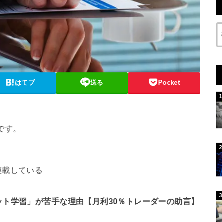
はてブ
送る
Pocket
です。
連載している
ット学習」が苦手な理由【月利30％トレーダーの助言】