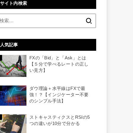
サイト内検索
検
索:
人気記事
FXの「Bid」と「Ask」とは
【５分で学べるレートの正し
い見方】
ダウ理論＋水平線はFXで最
強！？【インジケーター不要
のシンプル手法】
ストキャスティクスとRSIの5
つの違いが10分で分かる