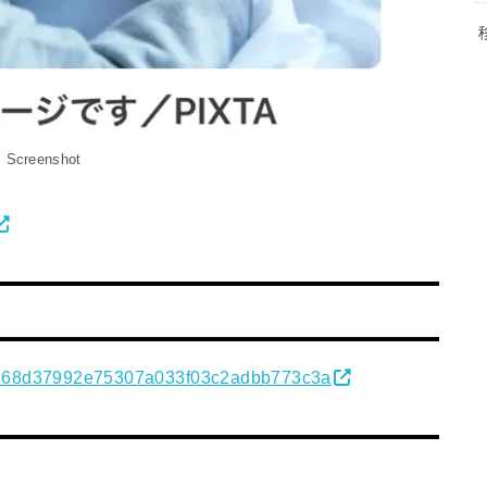
Screenshot
3d8268d37992e75307a033f03c2adbb773c3a