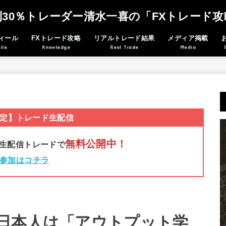
利30％トレーダー清水一喜の「FXトレード攻
ィール
FXトレード攻略
リアルトレード結果
メディア掲載
ile
Knowledge
Real Trade
Media
定】トレード生配信
無料公開中！
生配信トレードで
参加はコチラ
日本人は「アウトプット学