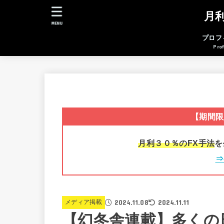
月
MENU
プロフ
Prof
【期間限
月利３０％のFX手法
を
⇒
2024.11.08
2024.11.11
メディア掲載
【幻冬舎連載】多くの